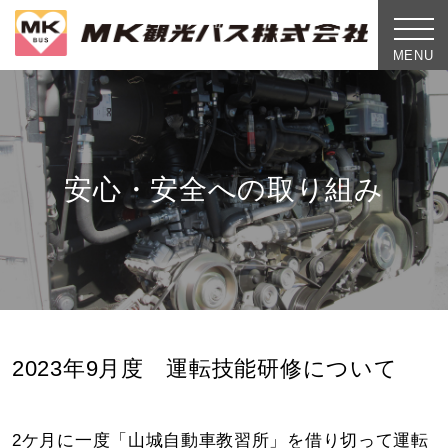
toggle
naviga
MENU
安心・安全への取り組み
2023年9月度 運転技能研修について
2ケ月に一度「山城自動車教習所」を借り切って運転