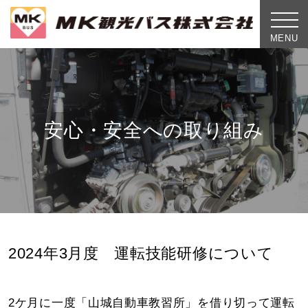
toggle
naviga
MENU
安心・安全への取り組み
2024年3月度 運転技能研修について
2ケ月に一度「山城自動車教習所」を借り切って運転