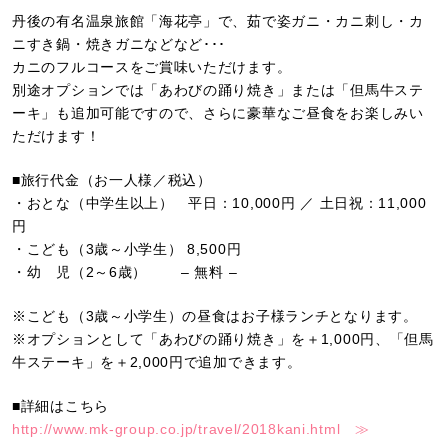
丹後の有名温泉旅館「海花亭」で、茹で姿ガニ・カニ刺し・カ
ニすき鍋・焼きガニなどなど･･･
カニのフルコースをご賞味いただけます。
別途オプションでは「あわびの踊り焼き」または「但馬牛ステ
ーキ」も追加可能ですので、さらに豪華なご昼食をお楽しみい
ただけます！
■旅行代金（お一人様／税込）
・おとな（中学生以上） 平日：10,000円 ／ 土日祝：11,000
円
・こども（3歳～小学生） 8,500円
・幼 児（2～6歳） – 無料 –
※こども（3歳～小学生）の昼食はお子様ランチとなります。
※オプションとして「あわびの踊り焼き」を＋1,000円、「但馬
牛ステーキ」を＋2,000円で追加できます。
■詳細はこちら
http://www.mk-group.co.jp/travel/2018kani.html ≫